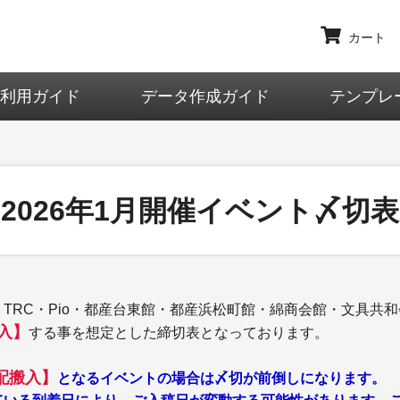
カート
ご利用ガイド
データ作成ガイド
テンプレ
2026年1月開催イベント〆切表
TRC・Pio・都産台東館・都産浜松町館・綿商会館・文具共
入】
する事を想定とした締切表となっております。
配搬入】
となるイベントの場合は〆切が前倒しになります。