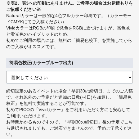
※表2、表3への印刷はありません。ご希望の場合はお見積もりを
ご依頼ください※
Naturalカラーは一般的な4色フルカラー印刷です。（カラーモー
ドCMYKにてご入稿ください）
VividカラーはRGBの印刷で発色をRGBに近づけますが、高色域
と蛍光色のハイブリッドのため、
初めてご利用の場合には、無料の「簡易色校正」を実施してから
のご入稿がオススメです。
簡易色校正(カラープルーフ出力)
締切設定のあるイベントの場合「早割30の締切日」までのご入稿
で、それ以外のご予定だと追加の日数(+4日)を加算し、「簡易色
校正」を無料で実施することが可能です。
初めてPICOの「Vividカラー」をご利用いただく方にも安心して
ご利用いただけます。
お時間かかるものですので、「早割30の締切日」後の予定でこち
ら選択されましても、ご対応できませんので、予めご了承くださ
い。