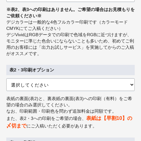
※表2、表3への印刷はありません。ご希望の場合はお見積もりを
ご依頼ください※
デジカラーは一般的な4色フルカラー印刷です（カラーモード
CMYKにてご入稿ください）
デジVividはRGBデータでの印刷で色域をRGBに近づけますが、
モニターに準じた色合いにならないことも多いため、初めてご利
用のお客様には「出力お試しサービス」を実施してからのご入稿
がオススメです。
表2・3印刷オプション
表紙の裏面(表2)と、裏表紙の裏面(表3)への印刷（有料）をご希
望の場合のみ選択してください。
なお、印刷範囲・印刷色を問わず追加料金は同額です。
表紙は【早割10】の
また、表2・3への印刷をご希望の場合、
〆切まで
にご入稿いただく必要があります。