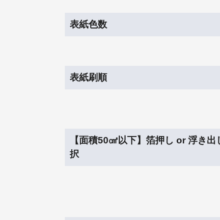
表紙色数
表紙刷順
【面積50㎠以下】箔押し or 浮き
択