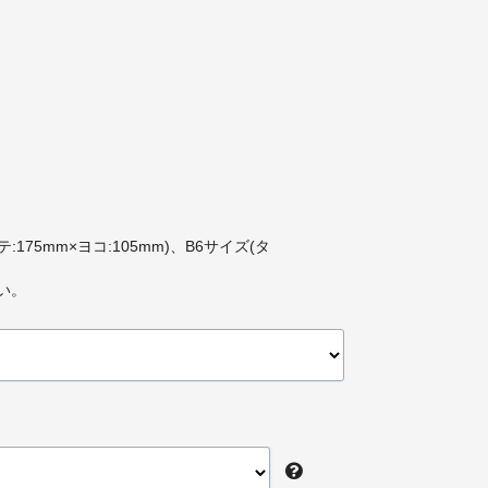
:175mm×ヨコ:105mm)、B6サイズ(タ
い。