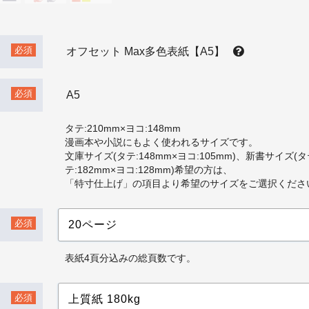
必須
オフセット Max多色表紙【A5】
必須
A5
タテ:210mm×ヨコ:148mm
漫画本や小説にもよく使われるサイズです。
文庫サイズ(タテ:148mm×ヨコ:105mm)、新書サイズ(タテ
テ:182mm×ヨコ:128mm)希望の方は、
「特寸仕上げ」の項目より希望のサイズをご選択くださ
必須
表紙4頁分込みの総頁数です。
必須