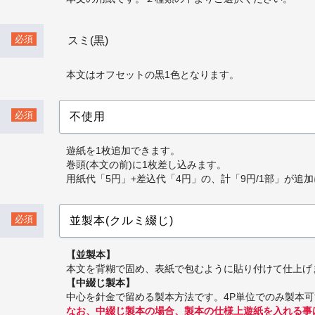
必須
スミ(黒)
本文はオフセットの黒1色となります。
必須
遊紙を1枚追加できます。
巻頭(本文の前)に1枚差し込みます。
用紙代「5円」+差込代「4円」の、計「9円/1部」が追
必須
【並製本】
本文を背糊で固め、表紙で包むように貼り付けて仕上げ
【中綴じ製本】
中心を針金で留める製本方法です。4P単位でのみ製本
なお、中綴じ製本の場合、製本の仕様上遊紙を入れる事