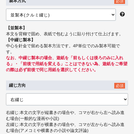
製本方式
必須
【並製本】
本文を背糊で固め、表紙で包むように貼り付けて仕上げます。
【中綴じ製本】
中心を針金で留める製本方法です。4P単位でのみ製本可能で
す。
なお、中綴じ製本の場合、遊紙を「前もしくは後ろのみに入れ
る」・「前後で用紙を変える」ことはできない為、遊紙をご希望
の際は必ず前後で同じ用紙を選択してください。
綴じ方向
必須
右綴じ:本文の文字が縦書きの場合や、コマが右から左へ読み進
む場合(一般的な漫画や小説)
左綴じ:本文の文字が横書きの場合や、コマが左から右へ読み進
む場合(アメコミや横書きの小説や論文評論)