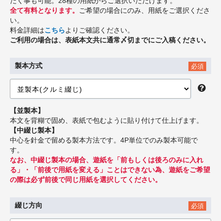
だく事も可能。28種の用紙からご選択いただけます。
全て有料となります。
ご希望の場合にのみ、用紙をご選択くださ
い。
料金詳細は
こちら
よりご確認ください。
ご利用の場合は、表紙本文共に通常〆切までにご入稿ください。
製本方式
必須
【並製本】
本文を背糊で固め、表紙で包むように貼り付けて仕上げます。
【中綴じ製本】
中心を針金で留める製本方法です。4P単位でのみ製本可能で
す。
なお、中綴じ製本の場合、遊紙を「前もしくは後ろのみに入れ
る」・「前後で用紙を変える」ことはできない為、遊紙をご希望
の際は必ず前後で同じ用紙を選択してください。
綴じ方向
必須